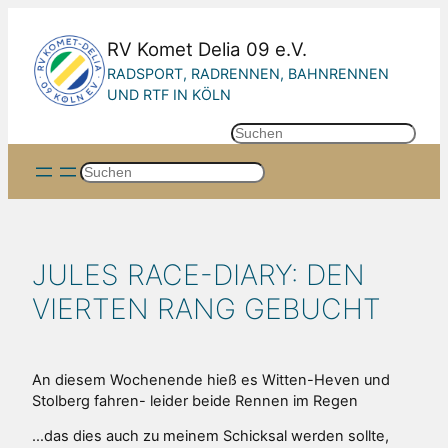
Zum
Inhalt
RV Komet Delia 09 e.V.
springen
RADSPORT, RADRENNEN, BAHNRENNEN
UND RTF IN KÖLN
S
u
Suchen
c
h
e
n
JULES RACE-DIARY: DEN
VIERTEN RANG GEBUCHT
An diesem Wochenende hieß es Witten-Heven und
Stolberg fahren- leider beide Rennen im Regen
…das dies auch zu meinem Schicksal werden sollte,