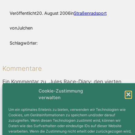
Veröffentlicht
20. August 2006
in
Straßenradsport
von
Julchen
Schlagwörter:
Kommentare
Ein Kommentar zu „Jules Race-Diary: den vierten
Rang gebucht“
Cookie-Zustimmung
verwalten
Daniel
21. August 2006
Um ein optimales Erlebnis zu bieten, verwenden wir Technologien wie
Cookies, um Geräteinformationen zu speichern und/oder darauf
Es geht doch aufwärts, und am Mittwoch schaffst Du auch
zuzugreifen. Wenn diesen Technologien zustimmt wird, können wir
mehr, nachdem der Auftakt zum Üben war.
Daten wie das Surfverhalten oder eindeutige IDs auf dieser Website
verarbeiten. Wenn die Zustimmung nicht erteilt oder zurückgezogen wird,