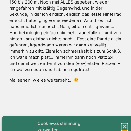
150 bis 200 m. Noch mal ALLES gegeben, wieder
rangefahren mit kräftig Gegenwind, und in der
Sekunde, in der ich endlich, endlich das letzte Hinterrad
erreicht hatte, ging vorne wieder ein Antritt los…ich
habe innerlich nur noch „Nein, bitte nicht!“ geweint…
Hm, bei mir ging einfach nix mehr, abgefallen… und von
hinten kam einfach nichts nach… Fast eine Runde allein
gefahren, irgendwann waren wir dann zeitweilig
immerhin zu dritt. Ziemlich schmerzhaft bis zum Schluß,
ich war einfach platt… Immerhin dann noch Platz 24
und damit weit entfernt von den (vor-)letzten Plätzen –
ich war zufrieden und hab mich gefreut!
Mal sehen, wie es weitergeht…
Cookie-Zustimmung
Veröffentlicht
27. März 2015
in
Feature
, 
Straßenradsport
verwalten