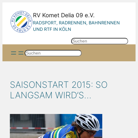
Zum
Inhalt
RV Komet Delia 09 e.V.
springen
RADSPORT, RADRENNEN, BAHNRENNEN
UND RTF IN KÖLN
S
u
Suchen
c
h
e
n
SAISONSTART 2015: SO
LANGSAM WIRD’S…