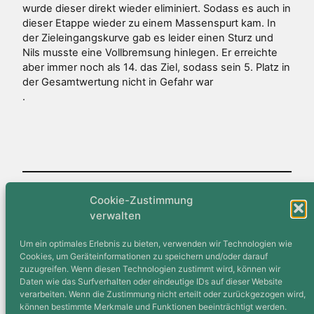
wurde dieser direkt wieder eliminiert. Sodass es auch in
dieser Etappe wieder zu einem Massenspurt kam. In
der Zieleingangskurve gab es leider einen Sturz und
Nils musste eine Vollbremsung hinlegen. Er erreichte
aber immer noch als 14. das Ziel, sodass sein 5. Platz in
der Gesamtwertung nicht in Gefahr war
.
Cookie-Zustimmung
Veröffentlicht
7. August 2012
in
Straßenradsport
verwalten
von
Frank Hürtgen
Um ein optimales Erlebnis zu bieten, verwenden wir Technologien wie
Cookies, um Geräteinformationen zu speichern und/oder darauf
zuzugreifen. Wenn diesen Technologien zustimmt wird, können wir
Schlagwörter:
Daten wie das Surfverhalten oder eindeutige IDs auf dieser Website
verarbeiten. Wenn die Zustimmung nicht erteilt oder zurückgezogen wird,
können bestimmte Merkmale und Funktionen beeinträchtigt werden.