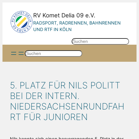
Zum
Inhalt
RV Komet Delia 09 e.V.
springen
RADSPORT, RADRENNEN, BAHNRENNEN
UND RTF IN KÖLN
S
u
Suchen
c
h
e
n
5. PLATZ FÜR NILS POLITT
BEI DER INTERN.
NIEDERSACHSENRUNDFAH
RT FÜR JUNIOREN
Nils konnte sich einen hervorragenden 5. Platz in der