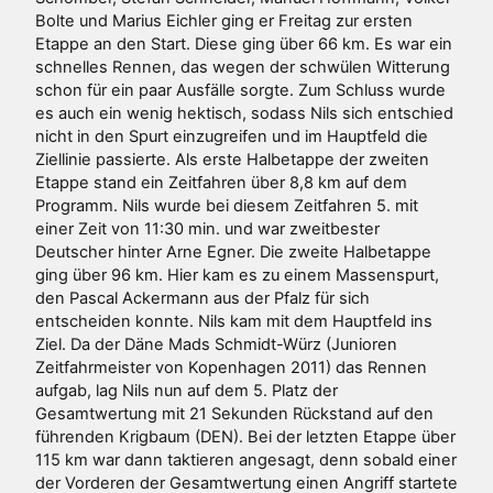
Bolte und Marius Eichler ging er Freitag zur ersten
Etappe an den Start. Diese ging über 66 km. Es war ein
schnelles Rennen, das wegen der schwülen Witterung
schon für ein paar Ausfälle sorgte. Zum Schluss wurde
es auch ein wenig hektisch, sodass Nils sich entschied
nicht in den Spurt einzugreifen und im Hauptfeld die
Ziellinie passierte. Als erste Halbetappe der zweiten
Etappe stand ein Zeitfahren über 8,8 km auf dem
Programm. Nils wurde bei diesem Zeitfahren 5. mit
einer Zeit von 11:30 min. und war zweitbester
Deutscher hinter Arne Egner. Die zweite Halbetappe
ging über 96 km. Hier kam es zu einem Massenspurt,
den Pascal Ackermann aus der Pfalz für sich
entscheiden konnte. Nils kam mit dem Hauptfeld ins
Ziel. Da der Däne Mads Schmidt-Würz (Junioren
Zeitfahrmeister von Kopenhagen 2011) das Rennen
aufgab, lag Nils nun auf dem 5. Platz der
Gesamtwertung mit 21 Sekunden Rückstand auf den
führenden Krigbaum (DEN). Bei der letzten Etappe über
115 km war dann taktieren angesagt, denn sobald einer
der Vorderen der Gesamtwertung einen Angriff startete