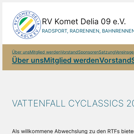
Zum
Inhalt
RV Komet Delia 09 e.V.
springen
RADSPORT, RADRENNEN, BAHNRENNEN
Über uns
Mitglied werden
Vorstand
Sponsoren
Satzung
Vereinsge
Über uns
Mitglied werden
Vorstand
VATTENFALL CYCLASSICS 2
Als willkommene Abwechslung zu den RTFs biete