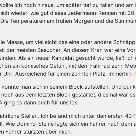
llte ich hoch hinaus, um später tief zu fallen und am
s mich wieder, wie gut dieses Jedermann-Rennen mit 2
r! Die Temperaturen am frühen Morgen und die Stimmu
ie Messe, um vielleicht das eine oder andere Schnäpp
t der meisten Besucher. An diesem Kran war eine Vor
den. Als ein neuer Kandidat gesucht wurde, ließ ich m
 schon ein komisches Gefühl, mit dem Fahrrad zehn Me
Uhr. Ausreichend für einen zehnten Platz. Immerhin.
konnte man sich in seinem Block aufstellen. Und pünkt
ich noch aus dem letzten Block gestartet, diesmal war e
 ging es dann auch für uns los.
ährliche Stellen. Ich befand mich unter den ersten 40 F
ell. Wie Domino-Steine legte sich ein Fahrer nach dem a
n Fahrer stürzten über mich.