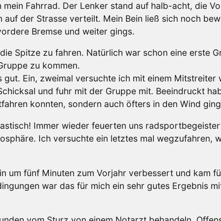
mein Fahrrad. Der Lenker stand auf halb-acht, die Vor
n auf der Strasse verteilt. Mein Bein ließ sich noch be
 vordere Bremse und weiter gings.
die Spitze zu fahren. Natürlich war schon eine erste 
e Gruppe zu kommen.
gut. Ein, zweimal versuchte ich mit einem Mitstreiter
chicksal und fuhr mit der Gruppe mit. Beeindruckt ha
tfahren konnten, sondern auch öfters in den Wind ging
tastisch! Immer wieder feuerten uns radsportbegeiste
osphäre. Ich versuchte ein letztes mal wegzufahren, 
in um fünf Minuten zum Vorjahr verbessert und kam fü
ingungen war das für mich ein sehr gutes Ergebnis mit
Wunden vom Sturz von einem Notarzt behandeln. Offensi