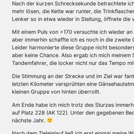
Nach der kurzen Schrecksekunde betrachtete ich 
mehr lösen, die Kette war runter, die Trinkflasche
Lenker so in etwa wieder in Stellung, öffnete die
Mit einem Puls von >170 versuchte ich wieder an 
aber immerhin schaffte ich es noch in die zweit
Leider harmonierte diese Gruppe nicht besonders 
aber keine Chance. Also ergab ich mich meinem S
Tandemfahrer, die locker nicht nur das Tempo mi
Die Stimmung an der Strecke und im Ziel war fan
letzten Kilometer versprühten eine Gänsehautatm
kleinen Gruppe von hinten überrollt.
Am Ende habe ich mich trotz des Sturzes immerh
auf Platz 228 (AK 122). Unter den gegebenen Bed
nächste Jahr.
Nach dem Zieleinlauf ließ ich erst einmal meine 