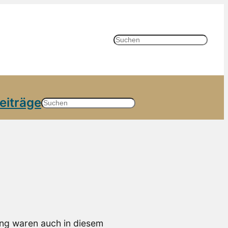
S
u
c
h
e
n
eiträge
Suchen
ng waren auch in diesem