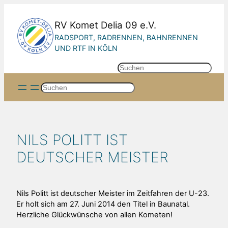
Zum
Inhalt
RV Komet Delia 09 e.V.
springen
RADSPORT, RADRENNEN, BAHNRENNEN
UND RTF IN KÖLN
S
u
Suchen
c
h
e
n
NILS POLITT IST
DEUTSCHER MEISTER
Nils Politt ist deutscher Meister im Zeitfahren der U-23.
Er holt sich am 27. Juni 2014 den Titel in Baunatal.
Herzliche Glückwünsche von allen Kometen!