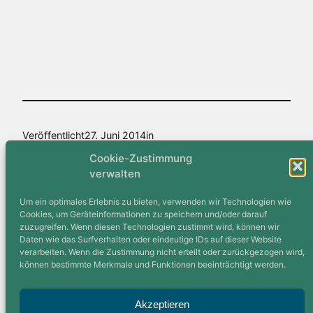
Veröffentlicht
27. Juni 2014
in
Cookie-Zustimmung
Allgemein
, 
Feature
, 
Geselliges
, 
Presse
, 
Straßenradsport
verwalten
von
Matthias E.
Um ein optimales Erlebnis zu bieten, verwenden wir Technologien wie
Cookies, um Geräteinformationen zu speichern und/oder darauf
Schlagwörter:
zuzugreifen. Wenn diesen Technologien zustimmt wird, können wir
Daten wie das Surfverhalten oder eindeutige IDs auf dieser Website
Baunatal
, 
deutscher Meister
, 
Nils Politt
verarbeiten. Wenn die Zustimmung nicht erteilt oder zurückgezogen wird,
können bestimmte Merkmale und Funktionen beeinträchtigt werden.
Akzeptieren