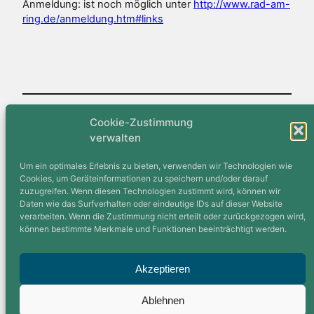
Anmeldung: ist noch möglich unter
http://www.rad-am-
ring.de/anmeldung.htm#links
Cookie-Zustimmung
Veröffentlicht
10. Januar 2006
in
Aktuell
verwalten
von
Thomas
Um ein optimales Erlebnis zu bieten, verwenden wir Technologien wie
Cookies, um Geräteinformationen zu speichern und/oder darauf
zuzugreifen. Wenn diesen Technologien zustimmt wird, können wir
Schlagwörter:
Daten wie das Surfverhalten oder eindeutige IDs auf dieser Website
verarbeiten. Wenn die Zustimmung nicht erteilt oder zurückgezogen wird,
können bestimmte Merkmale und Funktionen beeinträchtigt werden.
Akzeptieren
Folgt uns auf
Strava
–
Komoot
–
Facebook
–
Instagram
Ablehnen