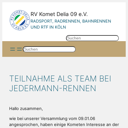
Zum
Inhalt
RV Komet Delia 09 e.V.
springen
RADSPORT, RADRENNEN, BAHNRENNEN
UND RTF IN KÖLN
S
u
Suchen
c
h
e
n
TEILNAHME ALS TEAM BEI
JEDERMANN-RENNEN
Hallo zusammen,
wie bei unserer Versammlung vom 09.01.06
angesprochen, haben einige Kometen Interesse an der