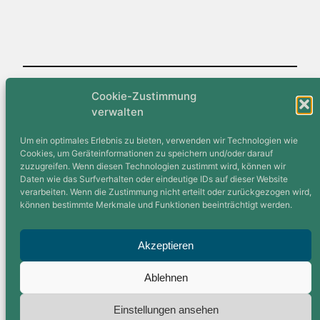
Cookie-Zustimmung
Veröffentlicht
26. Februar 2012
in
Aktuell
verwalten
von
Stephan Breuer
Um ein optimales Erlebnis zu bieten, verwenden wir Technologien wie
Cookies, um Geräteinformationen zu speichern und/oder darauf
zuzugreifen. Wenn diesen Technologien zustimmt wird, können wir
Schlagwörter:
Daten wie das Surfverhalten oder eindeutige IDs auf dieser Website
verarbeiten. Wenn die Zustimmung nicht erteilt oder zurückgezogen wird,
können bestimmte Merkmale und Funktionen beeinträchtigt werden.
Akzeptieren
Folgt uns auf
Strava
–
Komoot
–
Facebook
–
Instagram
Ablehnen
© 2026
RV Komet Delia 09 e.V.
Impressum
Datenschutz
Cookies
Einstellungen ansehen