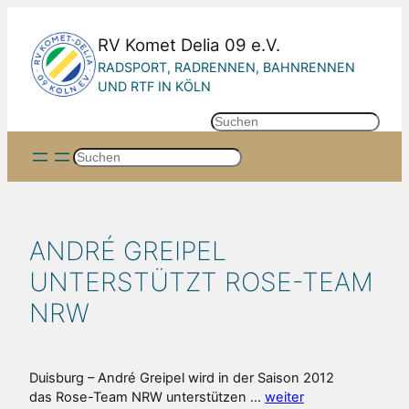
Zum
Inhalt
RV Komet Delia 09 e.V.
springen
RADSPORT, RADRENNEN, BAHNRENNEN
UND RTF IN KÖLN
S
u
Suchen
c
h
e
n
ANDRÉ GREIPEL
UNTERSTÜTZT ROSE-TEAM
NRW
Duisburg – André Greipel wird in der Saison 2012
das Rose-Team NRW unterstützen …
weiter